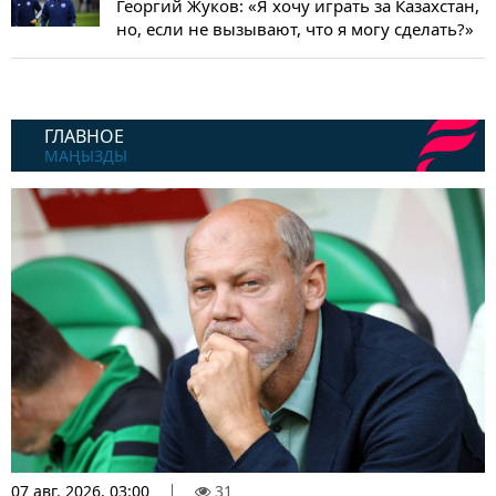
Георгий Жуков: «Я хочу играть за Казахстан,
но, если не вызывают, что я могу сделать?»
ГЛАВНОЕ
МАҢЫЗДЫ
07 авг. 2026, 03:00
31