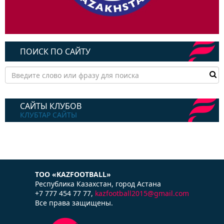
ПОИСК ПО САЙТУ
САЙТЫ КЛУБОВ
КЛУБТАР САЙТЫ
ТОО «KAZFOOTBALL»
Республика Казаxстан, город Астана
+7 777 454 77 77,
kazfootball2015@gmail.com
Все права защищены.