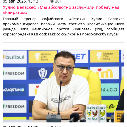
05 авг. 2026, 13:13
201
Хулио Веласкес: «Мы абсолютно заслужили победу над
«Кайратом»
Главный тренер софийского «Левски» Хулио Веласкес
прокомментировал первый матч третьего квалификационного
раунда Лиги Чемпионов против «Кайрата» (1:0), сообщает
корреспондент KazFootball.kz со ссылкой на пресс-службу клуба: