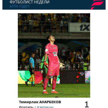
ФУТБОЛИСТ НЕДЕЛИ
АПТА ҮЗДІГІ
Темирлан
АНАРБЕКОВ
1
Вратарь
Қақпашы