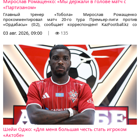
Мирослав Ромащенко: «Мы держали в голове матч с
«Партизаном»
Главный тренер «Тобола» Мирослав Ромащенко
прокомментировал матч 20-го тура Премьер-лиги против
«Ордабасы» (0:2), сообщает корреспондент KazFootball.kz со
ссылкой на пресс-службу клуба:
03 авг. 2026, 09:00
135
Шейи Оджо: «Для меня большая честь стать игроком
«Актобе»