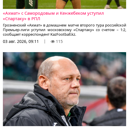
«Ахмат» с Самородовым и Кенжебеком уступил
«Спартаку» в РПЛ
Грозненский «Ахмат» в домашнем матче второго тура российской
Премьер-лиги уступил московскому «Спартаку» со счетом – 1:2,
сообщает корреспондент KazFootball.kz.
03 авг. 2026, 09:11
115