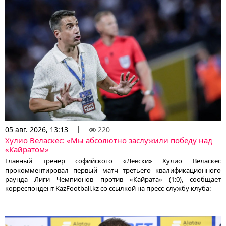
05 авг. 2026, 13:13
220
Хулио Веласкес: «Мы абсолютно заслужили победу над
«Кайратом»
Главный тренер софийского «Левски» Хулио Веласкес
прокомментировал первый матч третьего квалификационного
раунда Лиги Чемпионов против «Кайрата» (1:0), сообщает
корреспондент KazFootball.kz со ссылкой на пресс-службу клуба: