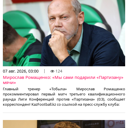
07 авг. 2026, 03:00
124
Мирослав Ромащенко: «Мы сами подарили «Партизану»
мячи»
Главный тренер «Тобыла» Мирослав Ромащенко
прокомментировал первый матч третьего квалификационного
раунда Лиги Конференций против «Партизана» (0:3), сообщает
корреспондент KazFootball.kz со ссылкой на пресс-службу клуба: