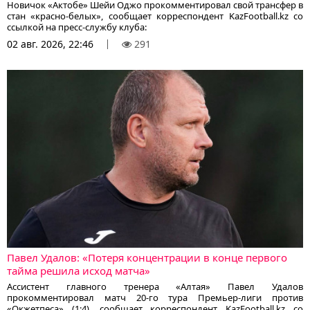
Новичок «Актобе» Шейи Оджо прокомментировал свой трансфер в
стан «красно-белых», сообщает корреспондент KazFootball.kz со
ссылкой на пресс-службу клуба:
02 авг. 2026, 22:46
291
Павел Удалов: «Потеря концентрации в конце первого
тайма решила исход матча»
Ассистент главного тренера «Алтая» Павел Удалов
прокомментировал матч 20-го тура Премьер-лиги против
«Окжетпеса» (1:4), сообщает корреспондент KazFootball.kz со