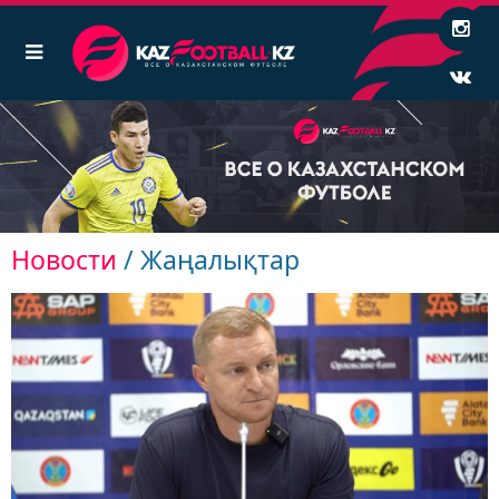
Новости
/ Жаңалықтар