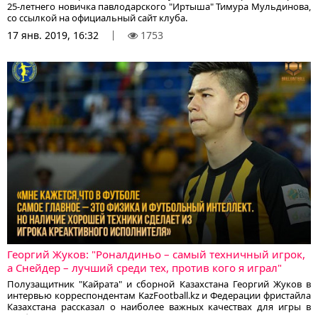
25-летнего новичка павлодарского "Иртыша" Тимура Мульдинова,
со ссылкой на официальный сайт клуба.
17 янв. 2019, 16:32
1753
Георгий Жуков: "Роналдиньо – самый техничный игрок,
а Снейдер – лучший среди тех, против кого я играл"
Полузащитник "Кайрата" и сборной Казахстана Георгий Жуков в
интервью корреспондентам KazFootball.kz и Федерации фристайла
Казахстана рассказал о наиболее важных качествах для игры в
футбол, кому подражал в детстве, и с кем из современных звезд