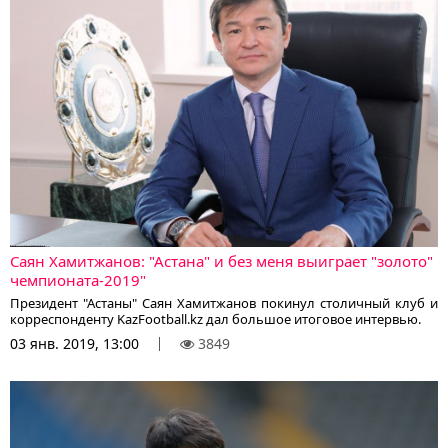
Саян Хамитжанов: "Астана" и без меня выиграет "золото"
чемпионата-2019"
Президент "Астаны" Саян Хамитжанов покинул столичный клуб и
корреспонденту KazFootball.kz дал большое итоговое интервью.
03 янв. 2019, 13:00
3849