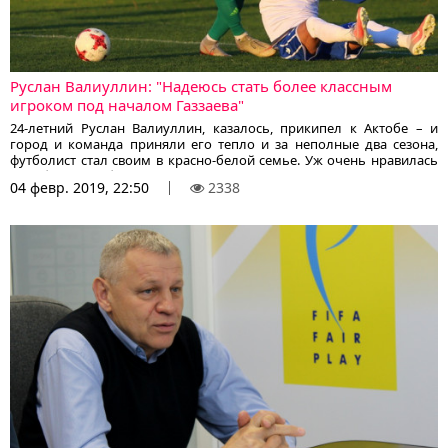
Руслан Валиуллин: "Надеюсь стать более классным
игроком под началом Газзаева"
24-летний Руслан Валиуллин, казалось, прикипел к Актобе – и
город и команда приняли его тепло и за неполные два сезона,
футболист стал своим в красно-белой семье. Уж очень нравилась
актюбинским болельщикам манера игры Руслана – дерзкая,
04 февр. 2019, 22:50
2338
неуступчивая, темповая, порой, даже «приперченная» изрядной
долей спортивной злости. В городе на Белом холме его
сравнивали с великим Филиппом Ламом – уж очень похожа
манера игры Валиуллина на стиль знаменитого баварца. Однако,
пути футбольные, как и Господни, неисповедимы. В нынешнее
межсезонье актюбинский "Лам" перебрался в костанайский
"Тобол". О своем переходе в "Тобол" и о дальнейших перспективах
он рассказал в интервью корреспонденту KazFootball.kz.