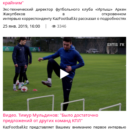
крайним"
Экс-технический директор футбольного клуба «Иртыш» Аркен
Жакупбеков в откровенном
интервью корреспонденту KazFootball.kz рассказал о подробностях
громкой истории, которая произошла осенью 2018 года, после
25 янв. 2019, 16:00
3346
которой молодой менеджер был уволен со своего поста.
Видео. Тимур Мульдинов: "Было достаточно
предложений от других команд КПЛ"
KazFootball.kz представляет Вашему вниманию первое интервью