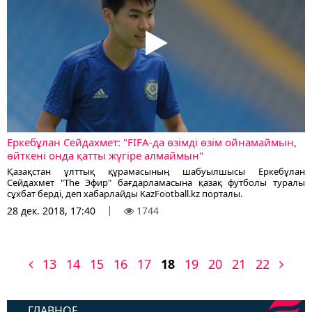
Еркебұлан Сейдахмет: "FIFA-да өзімді өзім ойнамаймын,
өйткені онда қатты жүгіре алмаймын"
Қазақстан ұлттық құрамасының шабуылшысы Еркебұлан
Сейдахмет "The Эфир" бағдарламасына қазақ футболы туралы
сұхбат берді, деп хабарлайды KazFootball.kz порталы.
28 дек. 2018, 17:40
1744
13
14
15
16
17
18
19
20
21
22
ГЛАВНОЕ