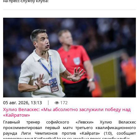
на пресс-службу клуба:
05 авг. 2026, 13:13
172
Хулио Веласкес: «Мы абсолютно заслужили победу над
«Кайратом»
Главный тренер софийского «Левски» Хулио Веласкес
прокомментировал первый матч третьего квалификационного
раунда Лиги Чемпионов против «Кайрата» (1:0), сообщает
корреспондент KazFootball.kz со ссылкой на пресс-службу клуба: