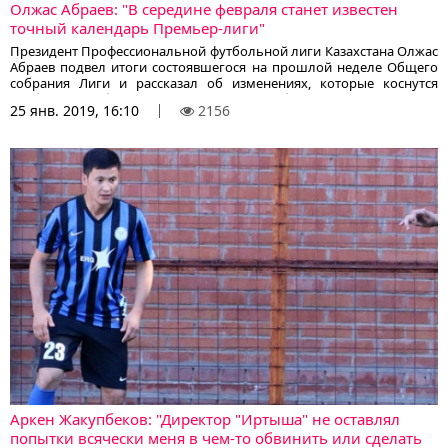
Олжас Абраев: "В середине февраля станет известен
точный календарь Премьер-лиги"
Президент Профессиональной футбольной лиги Казахстана Олжас
Абраев подвел итоги состоявшегося на прошлой неделе Общего
собрания Лиги и рассказал об изменениях, которые коснутся
клубов в ближайшее время, сообщает корреспондент
25 янв. 2019, 16:10
2156
KazFootball.kz со ссылкой на официальный сайт ПФЛК.
Аркен Жакупбеков: "Директор "Иртыша" не оставлял
попытки всячески меня в чем-то обвинить или сделать