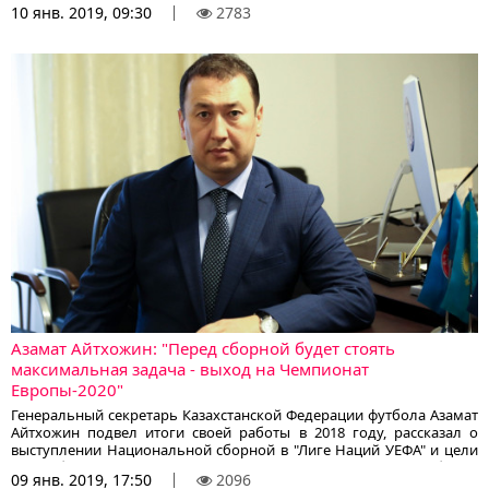
10 янв. 2019, 09:30
2783
мирового футбола он пересекался на поле.
Азамат Айтхожин: "Перед сборной будет стоять
максимальная задача - выход на Чемпионат
Европы-2020"
Генеральный секретарь Казахстанской Федерации футбола Азамат
Айтхожин подвел итоги своей работы в 2018 году, рассказал о
выступлении Национальной сборной в "Лиге Наций УЕФА" и цели
на отборочный турнир Чемпионата Европы-2020, сообщает
09 янв. 2019, 17:50
2096
корреспондент KazFootball.kz со ссылкой на Sports.kz.