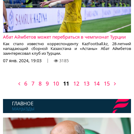
Абат Аймбетов может перебраться в чемпионат Турции
Как стало известно корреспонденту KazFootball.kz, 28-летний
нападающий сборной Казахстана и «Астаны» Абат Аймбетов
заинтересовал клуб из Турции.
07 янв. 2024, 19:03
3185
6
7
8
9
10
11
12
13
14
15
ГЛАВНОЕ
МАҢЫЗДЫ