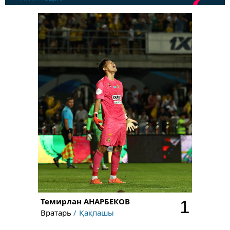
Темирлан
АНАРБЕКОВ
1
Вратарь
Қақпашы