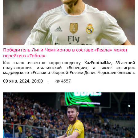
Победитель Лиги Чемпионов в составе «Реала» может
перейти в «Тобол»
Как стало известно корреспонденту KazFootball.kz, 33-летний
полузащитник итальянской «Венеции», а также экс-игрок
мадридского «Реала» и сборной России Денис Черышев близок к
переходу в костанайский «Тобол».
09 янв. 2024, 20:00
4557