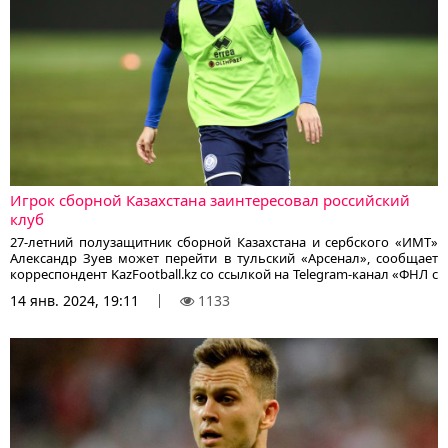
Игрок сборной Казахстана заинтересовал российский
клуб
27-летний полузащитник сборной Казахстана и сербского «ИМТ»
Александр Зуев может перейти в тульский «Арсенал», сообщает
корреспондент KazFootball.kz со ссылкой на Telegram-канал «ФНЛ с
Ильёвым».
14 янв. 2024, 19:11
1133