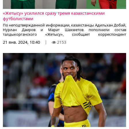
«Жетысу» усилился сразу тремя казахстанскими
футболистами
По неподтвержденной информации, казахстанцы Адильхан Добай,
Нурлан Даиров и Марат Шахметов пополнили состав
талдыкорганского «Жетысу», сообщает корреспондент
KazFootball.kz.
21 янв. 2024, 10:40
2153