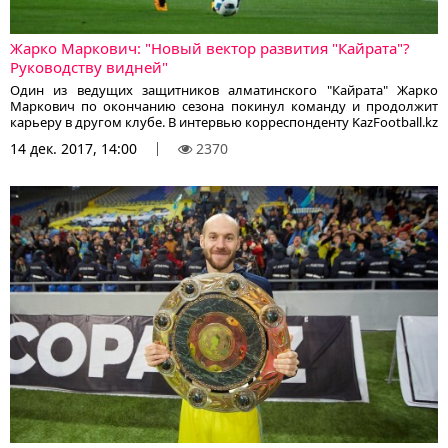
Жарко Маркович: "Новый вектор развития "Кайрата"?
Руководству видней"
Один из ведущих защитников алматинского "Кайрата" Жарко
Маркович по окончанию сезона покинул команду и продолжит
карьеру в другом клубе. В интервью корреспонденту KazFootball.kz
Жарко рассказывает о причинах ухода из клуба, оценивает
14 дек. 2017, 14:00
2370
казахстанский чемпионат и благодарит болельщиков за
поддержку.