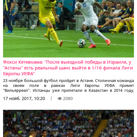
Фокси Кетевоама: "После выездной победы в Израиле, у
"Астаны" есть реальный шанс выйти в 1/16 финала Лиги
Европы УЕФА"
23 ноября большой футбол пройдет в Астане. Столичная команда
на своем поле в рамках Лиги Европы УЕФА примет
"Вильярреал". Испанцы уже прилетали в Казахстан в 2014 году,
тогда астанчане не сумели устоять над натиском "желтой
17 нояб. 2017, 10:20
2080
субмарины". Прошло три года и вновь подопечные Станимира
Стойлова встретятся с "Вильярреалом" на своей земле. Одним из
тех, кто бился за честь "Астаны" в матче трехлетней давности был
Фокси Кетевоама. Сейчас полузащитник сборной ЦАР и один из
рекордсменов столичной команды по количеству матчей и
результативных передач выступает в Турции. Пресс-служба
четырехкратных чемпионов Казахстана связалась с экс-
футболистом "Астаны", чтобы поговорить о предстоящем матче,