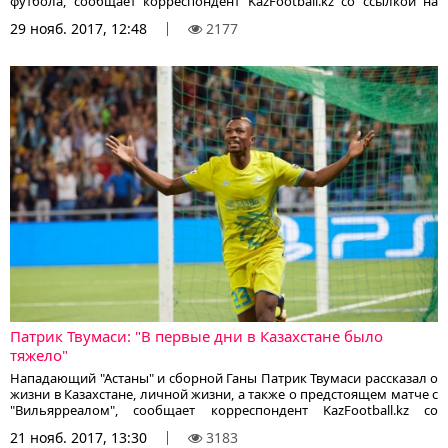
футбола, сообщает корреспондент KazFootball.kz со ссылкой на
footboom.com
29 нояб. 2017, 12:48
2177
Патрик Твумаси: "В первые дни в Казахстане было
тяжело"
Нападающий "Астаны" и сборной Ганы Патрик Твумаси рассказал о
жизни в Казахстане, личной жизни, а также о предстоящем матче с
"Вильярреалом", сообщает корреспондент KazFootball.kz со
ссылкой на сайт Today.kz.
21 нояб. 2017, 13:30
3183