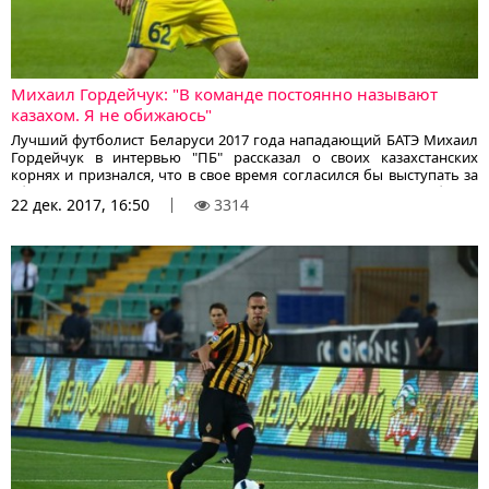
Михаил Гордейчук: "В команде постоянно называют
казахом. Я не обижаюсь"
Лучший футболист Беларуси 2017 года нападающий БАТЭ Михаил
Гордейчук в интервью "ПБ" рассказал о своих казахстанских
корнях и признался, что в свое время согласился бы выступать за
сборную Казахстана, поступи такое предложение, сообщает
22 дек. 2017, 16:50
3314
корреспондент KazFootball.kz.