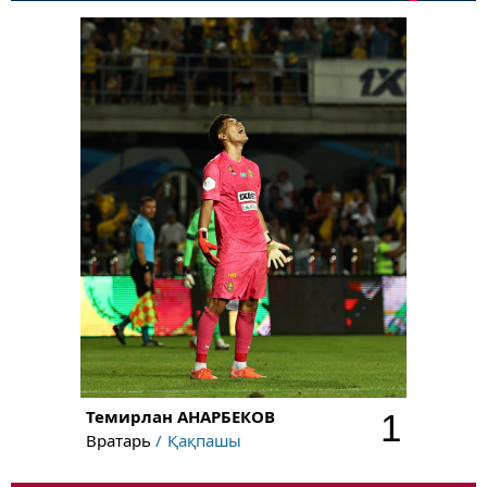
Темирлан
АНАРБЕКОВ
1
Вратарь
Қақпашы