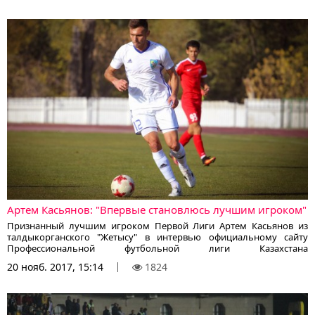
Артем Касьянов: "Впервые становлюсь лучшим игроком"
Признанный лучшим игроком Первой Лиги Артем Касьянов из
талдыкорганского "Жетысу" в интервью официальному сайту
Профессиональной футбольной лиги Казахстана
прокомментировал свою победу в номинации, сообщает
20 нояб. 2017, 15:14
1824
корреспондент KazFootball.kz: