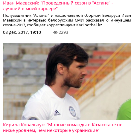
Иван Маевский: "Проведенный сезон в "Астане" -
лучший в моей карьере"
Полузащитник "Астаны" и национальной сборной Беларуси Иван
Маевский в интервью белорусским СМИ рассказал о минувшем
сезоне-2017, сообщает корреспондент KazFootball.kz.
08 дек. 2017, 19:10
2293
Кирилл Ковальчук: "Многие команды в Казахстане не
ниже уровнем, чем некоторые украинские"