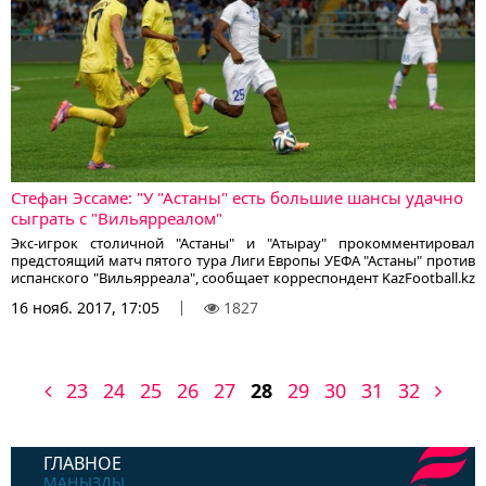
сообщает корреспондент KazFootball.kz.
Стефан Эссаме: "У "Астаны" есть большие шансы удачно
сыграть с "Вильярреалом"
Экс-игрок столичной "Астаны" и "Атырау" прокомментировал
предстоящий матч пятого тура Лиги Европы УЕФА "Астаны" против
испанского "Вильярреала", сообщает корреспондент KazFootball.kz
со ссылкой на официальный сайт столичного клуба:
16 нояб. 2017, 17:05
1827
23
24
25
26
27
28
29
30
31
32
ГЛАВНОЕ
МАҢЫЗДЫ