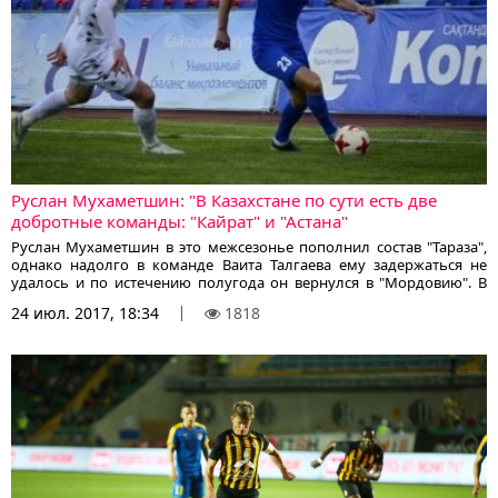
Руслан Мухаметшин: "В Казахстане по сути есть две
добротные команды: "Кайрат" и "Астана"
Руслан Мухаметшин в это межсезонье пополнил состав "Тараза",
однако надолго в команде Ваита Талгаева ему задержаться не
удалось и по истечению полугода он вернулся в "Мордовию". В
интервью stolica-s.su, нападающий рассказал о своих впечатлениях
24 июл. 2017, 18:34
1818
от чемпионата Казахстана, сообщает корреспондент KazFootball.kz.