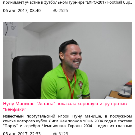
принимает участие в футбольном турнире "EXPO-2017 Football Cup.,
проходящем в Астане. В эксклюзивном интервью корреспонденту
06 авг. 2017, 08:40
2525
МИА "Казинформ" экс-форвард мюнхенской "Баварии" и "Милана"
поделился своим мнением по поводу турнира и современного
футбола в целом, сообщает корреспондент KazFootball.kz:
Нуну Манише: "Астана" показала хорошую игру против
"Бенфики"
Известный португальский игрок Нуну Манише, в послужном
списке которого кубок Лиги Чемпионов УЕФА 2004 года в составе
"Порту" и серебро Чемпионата Европы-2004 – один из главных
звезд проходящего в Астане турнира "EXPO-2017 Football Cup". В
05 авг. 2017, 22:33
3125