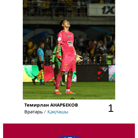
Темирлан
АНАРБЕКОВ
1
Вратарь
Қақпашы