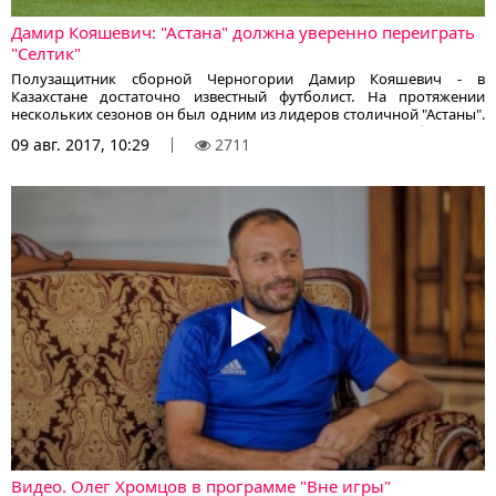
Дамир Кояшевич: "Астана" должна уверенно переиграть
"Селтик"
Полузащитник сборной Черногории Дамир Кояшевич - в
Казахстане достаточно известный футболист. На протяжении
нескольких сезонов он был одним из лидеров столичной "Астаны".
Выступающий ныне в чемпионате Македонии футболист в
09 авг. 2017, 10:29
2711
интервью пресс-службе Федерации футбола Казахстана рассказал
о предстоящем 1 сентябре матче между сборными Казахстана и
Черногории, а также о первой игре этих команд в Подгорице,
сообщает корреспондент KazFootball.kz.
Видео. Олег Хромцов в программе "Вне игры"