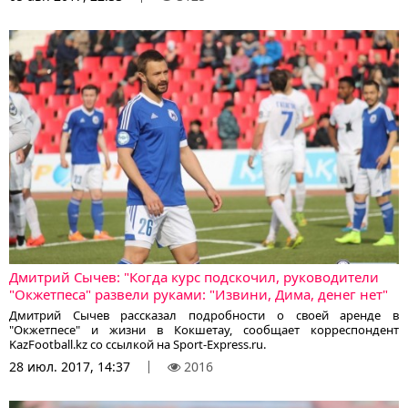
беседе с корреспондентом KazFootball.kz Манише рассказывает об
играх против сборной Казахстана, о Жозе Моуринью, о причинах
неудачи в московском "Динамо" и о многом другом.
Дмитрий Сычев: "Когда курс подскочил, руководители
"Окжетпеса" развели руками: "Извини, Дима, денег нет"
Дмитрий Сычев рассказал подробности о своей аренде в
"Окжетпесе" и жизни в Кокшетау, сообщает корреспондент
KazFootball.kz со ссылкой на Sport-Express.ru.
28 июл. 2017, 14:37
2016