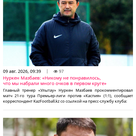
09 авг. 2026, 09:39
97
Нуркен Мазбаев: «Никому не понравилось,
что мы набрали много очков в первом круге»
Главный тренер «Улытау» Нуркен Мазбаев прокомментировал
матч 21-го тура Премьер-лиги против «Каспия» (1:1), сообщает
корреспондент KazFootball.kz со ссылкой на пресс-службу клуба: