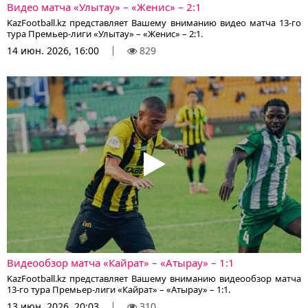
Видео матча «Улытау» – «Женис» – 2:1
KazFootball.kz представляет Вашему вниманию видео матча 13-го
тура Премьер-лиги «Улытау» – «Женис» – 2:1.
14 июн. 2026, 16:00
829
Видеообзор матча «Кайрат» – «Атырау» – 1:1
KazFootball.kz представляет Вашему вниманию видеообзор матча
13-го тура Премьер-лиги «Кайрат» – «Атырау» – 1:1.
13 июн. 2026, 20:03
310