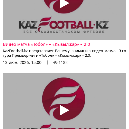
Видео матча «Тобол» – «Кызылжар» – 2:0
KazFootball.kz представляет Вашему вниманию видео матча 13-го
тура Премьер-лиги «Тобол» – «Кызылжар» – 2:0.
13 июн. 2026, 15:00
1182