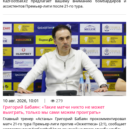
KazFootball.kz предлагает вашему вниманию бомбардиров и
ассистентов Премьер-лиги после 21-го тура.
10 авг. 2026, 10:01
279
Григорий Бабаян: «Такие матчи никто не может
выиграть, только мы сами можем проиграть»
Главный тренер «Астаны» Григорий Бабаян прокомментировал
матч 21-го тура Премьер-лиги против «Окжетпеса» (2:1), сообщает
корреспондент KazFootball.kz со ссылкой на пресс-службу клуба: