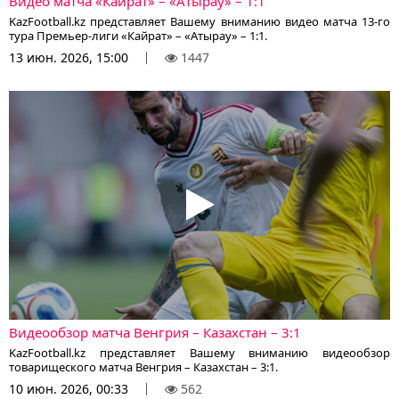
Видео матча «Кайрат» – «Атырау» – 1:1
KazFootball.kz представляет Вашему вниманию видео матча 13-го
тура Премьер-лиги «Кайрат» – «Атырау» – 1:1.
13 июн. 2026, 15:00
1447
Видеообзор матча Венгрия – Казахстан – 3:1
KazFootball.kz представляет Вашему вниманию видеообзор
товарищеского матча Венгрия – Казахстан – 3:1.
10 июн. 2026, 00:33
562