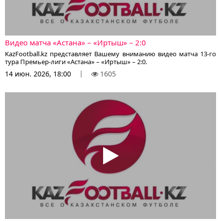
Видео матча «Астана» – «Иртыш» – 2:0
KazFootball.kz представляет Вашему вниманию видео матча 13-го
тура Премьер-лиги «Астана» – «Иртыш» – 2:0.
14 июн. 2026, 18:00
1605