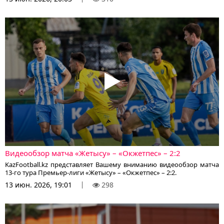
Видеообзор матча «Жетысу» – «Окжетпес» – 2:2
KazFootball.kz представляет Вашему вниманию видеообзор матча
13-го тура Премьер-лиги «Жетысу» – «Окжетпес» – 2:2.
13 июн. 2026, 19:01
298