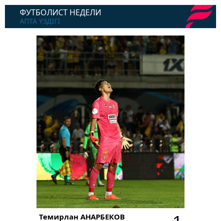
ФУТБОЛИСТ НЕДЕЛИ
АПТА ҮЗДІГІ
Темирлан
АНАРБЕКОВ