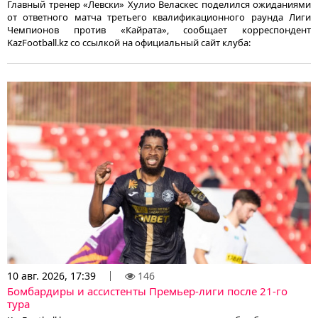
Главный тренер «Левски» Хулио Веласкес поделился ожиданиями
от ответного матча третьего квалификационного раунда Лиги
Чемпионов против «Кайрата», сообщает корреспондент
KazFootball.kz со ссылкой на официальный сайт клуба:
10 авг. 2026, 17:39
146
Бомбардиры и ассистенты Премьер-лиги после 21-го
тура