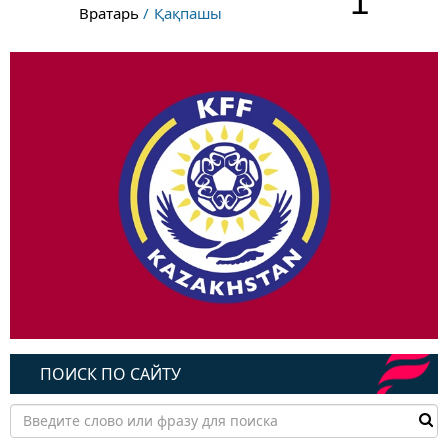
1
Вратарь
Қақпашы
ПОИСК ПО САЙТУ