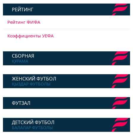
РЕЙТИНГ
Рейтинг ФИФА
Коэффициенты УЕФА
СБОРНАЯ
ҚҰРАМА
ЖЕНСКИЙ ФУТБОЛ
ҚЫЗДАР ФУТБОЛЫ
ФУТЗАЛ
ДЕТСКИЙ ФУТБОЛ
БАЛАЛАР ФУТБОЛЫ