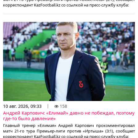
корреспондент KazFootball.kz со ссылкой на пресс-службу клуба:
10 авг. 2026, 09:33
158
Андрей Карпович: «Елимай» давно не побеждал, поэтому
где-то было давление»
Главный тренер «Елимая» Андрей Карпович прокомментировал
матч 21-го тура Премьер-лиги против «Иртыша» (3:1), сообщает
корреспондент KazFootball.kz со ссылкой на пресс-службу клуба: