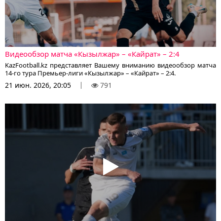
Видеообзор матча «Кызылжар» – «Кайрат» – 2:4
KazFootball.kz представляет Вашему вниманию видеообзор матча
14-го тура Премьер-лиги «Кызылжар» – «Кайрат» – 2:4.
21 июн. 2026, 20:05
791