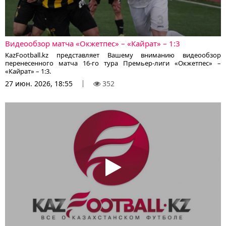
Видеообзор матча «Окжетпес» – «Кайрат» – 1:3
KazFootball.kz представляет Вашему вниманию видеообзор
перенесенного матча 16-го тура Премьер-лиги «Окжетпес» –
«Кайрат» – 1:3.
27 июн. 2026, 18:55
352