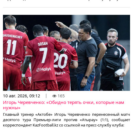
10 авг. 2026, 09:12
165
Игорь Черевченко: «Обидно терять очки, которые нам
нужны»
Главный тренер «Актобе» Игорь Черевченко перенесенный матч
десятого тура Премьер-лиги против «Атырау» (1:1), сообщает
корреспондент KazFootball.kz со ссылкой на пресс-службу клуба: