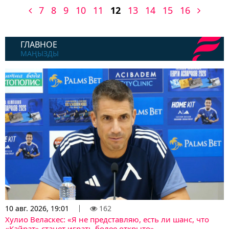
7
8
9
10
11
12
13
14
15
16
ГЛАВНОЕ
МАҢЫЗДЫ
10 авг. 2026, 19:01
162
Хулио Веласкес: «Я не представляю, есть ли шанс, что
«Кайрат» станет играть более открыто»