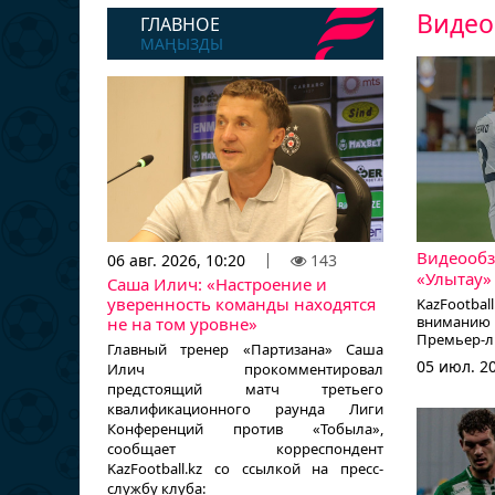
Видео
ГЛАВНОЕ
МАҢЫЗДЫ
Видеообз
06 авг. 2026, 10:20
143
«Улытау» 
Саша Илич: «Настроение и
уверенность команды находятся
KazFootb
вниманию 
не на том уровне»
Премьер-ли
Главный тренер «Партизана» Саша
05 июл. 20
Илич прокомментировал
предстоящий матч третьего
квалификационного раунда Лиги
Конференций против «Тобыла»,
сообщает корреспондент
KazFootball.kz со ссылкой на пресс-
службу клуба: