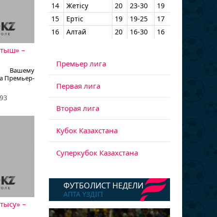
14
Жетісу
20
23-30
19
15
Ертіс
19
19-25
17
16
Алтай
20
16-30
16
ртыш» –
Премьер лига
ет Вашему
ра Премьер-
Первая лига
93
Вторая лига
Кубок Казахстана
Суперкубок Казахстана
ФУТБОЛИСТ НЕДЕЛИ
АПТА ҮЗДІГІ
тысу» –