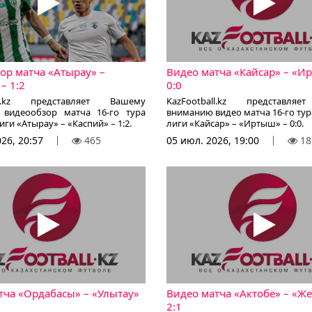
ор матча «Атырау» –
Видео матча «Кайсар» – «И
– 1:2
0:0
all.kz представляет Вашему
KazFootball.kz представля
видеообзор матча 16-го тура
вниманию видео матча 16-го ту
ги «Атырау» – «Каспий» – 1:2.
лиги «Кайсар» – «Иртыш» – 0:0.
26, 20:57
465
05 июл. 2026, 19:00
18
тча «Ордабасы» – «Улытау»
Видео матча «Актобе» – «Же
2:1