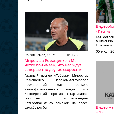
Видеообз
«Каспий» 
KazFootb
вниманию 
Премьер-ли
05 июл. 20
06 авг. 2026, 09:59
123
Мирослав Ромащенко: «Мы
четко понимаем, что нас ждут
совершенно другие скорости»
Главный тренер «Тобыла» Мирослав
Ромащенко прокомментировал
предстоящий матч третьего
квалификационного раунда Лиги
Конференций против «Партизана»,
сообщает корреспондент
KazFootball.kz со ссылкой на пресс-
Видео ма
службу клуба:
– 1:0