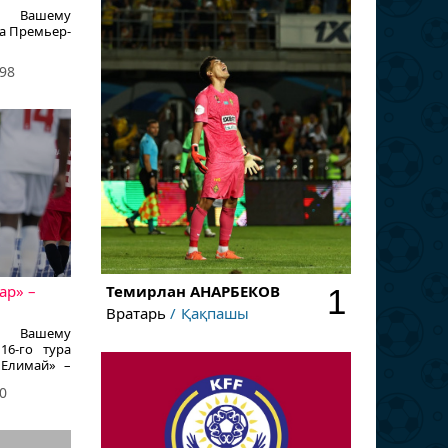
ет Вашему
ра Премьер-
98
Темирлан
АНАРБЕКОВ
ар» –
1
Вратарь
Қақпашы
ет Вашему
16-го тура
«Елимай» –
0