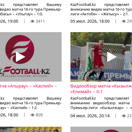
all.kz представляет Вашему
KazFootball.kz представля
идео матча 16-го тура Премьер-
вниманию видео матча 16-го ту
басы» – «Улытау» – 1:0.
лиги «Актобе» – «Жетысу» – 2:1.
26, 19:00
3411
05 июл. 2026, 18:00
29
тча «Атырау» – «Каспий» –
Видеообзор матча «Кызылж
«Елимай» – 0:1
all.kz представляет Вашему
KazFootball.kz представля
идео матча 16-го тура Премьер-
вниманию видеообзор матча 
у» – «Каспий» – 1:2.
Премьер-лиги «Кызылжар» – 
0:1.
26, 18:00
809
04 июл. 2026, 20:14
22