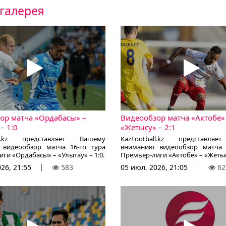
галерея
ор матча «Ордабасы» –
Видеообзор матча «Актобе»
– 1:0
«Жетысу» – 2:1
all.kz представляет Вашему
KazFootball.kz представля
видеообзор матча 16-го тура
вниманию видеообзор матча 
ги «Ордабасы» – «Улытау» – 1:0.
Премьер-лиги «Актобе» – «Жетысу
26, 21:55
583
05 июл. 2026, 21:05
62