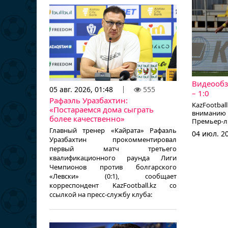
Видеообз
05 авг. 2026, 01:48
555
– 1:0
Рафаэль Уразбахтин:
KazFootb
«Постараемся дома сыграть
вниманию 
более качественно»
Премьер-ли
Главный тренер «Кайрата» Рафаэль
04 июл. 20
Уразбахтин прокомментировал
первый матч третьего
квалификационного раунда Лиги
Чемпионов против болгарского
«Левски» (0:1), сообщает
корреспондент KazFootball.kz со
ссылкой на пресс-службу клуба: