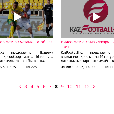
ор матча «Алтай» – «Тобыл»
Видео матча «Кызылжар» –
– 0:1
all.kz представляет Вашему
KazFootball.kz представля
видеообзор матча 16-го тура
вниманию видео матча 16-го ту
ги «Алтай» – «Тобыл» – 1:0.
лиги «Кызылжар» – «Елимай» – 0:
26, 19:05
225
04 июл. 2026, 14:00
11
3
4
5
6
7
8
9
10
11
12