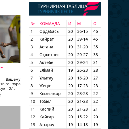
ТУРНИРНАЯ ТАБЛИЦА
ТУРНИРЛІК КЕСТЕ
№
КОМАНДА
И
М
О
1
Ордабасы
20
36-15
46
2
Қайрат
20
39-14
45
3
Астана
19
31-20
35
4
Оқжетпес
20
29-27
33
5
Ақтөбе
20
29-24
31
 –
6
Елімай
19
26-23
28
7
Ұлытау
20
16-20
27
ет Вашему
16-го тура
8
Жеңіс
20
17-23
23
» – 2:1.
9
Қызылжар
20
23-28
22
1
10
Тобыл
20
21-28
22
11
Каспий
20
21-28
21
12
Қайсар
20
15-22
20
13
Атырау
19
14-18
19