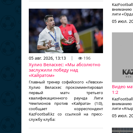
KazFootb
вниманию в
лиги «Орда
05 июл. 20
05 авг. 2026, 13:13
196
Хулио Веласкес: «Мы абсолютно
заслужили победу над
«Кайратом»
Главный тренер софийского «Левски»
Видео ма
Хулио Веласкес прокомментировал
1:2
первый матч третьего
квалификационного раунда Лиги
KazFootb
Чемпионов против «Кайрата» (1:0),
вниманию в
лиги «Атыра
сообщает корреспондент
KazFootball.kz со ссылкой на пресс-
05 июл. 20
службу клуба: