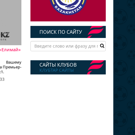
ПОИСК ПО САЙТУ
 «Елимай»
ет Вашему
САЙТЫ КЛУБОВ
ра Премьер-
КЛУБТАР САЙТЫ
1.
33