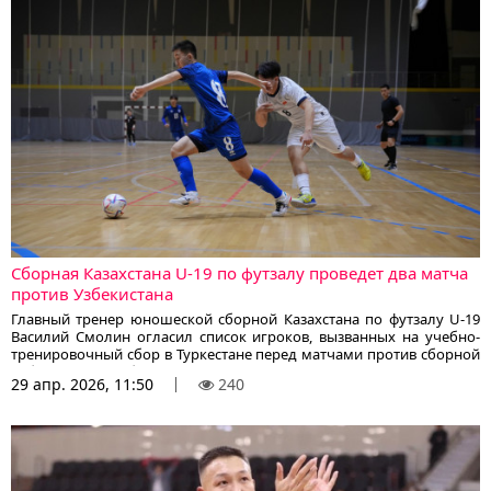
Сборная Казахстана U-19 по футзалу проведет два матча
против Узбекистана
Главный тренер юношеской сборной Казахстана по футзалу U-19
Василий Смолин огласил список игроков, вызванных на учебно-
тренировочный сбор в Туркестане перед матчами против сборной
Узбекистана, сообщает корреспондент KazFootball.kz со ссылкой на
29 апр. 2026, 11:50
240
официальный сайт КФФ.