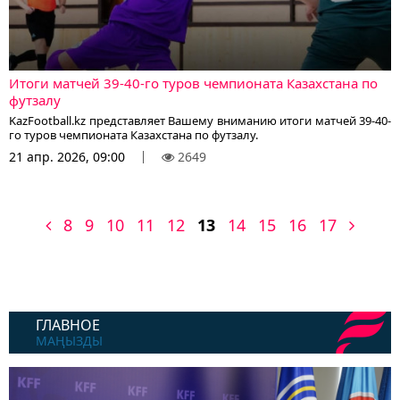
Итоги матчей 39-40-го туров чемпионата Казахстана по
футзалу
KazFootball.kz представляет Вашему вниманию итоги матчей 39-40-
го туров чемпионата Казахстана по футзалу.
21 апр. 2026, 09:00
2649
8
9
10
11
12
13
14
15
16
17
ГЛАВНОЕ
МАҢЫЗДЫ