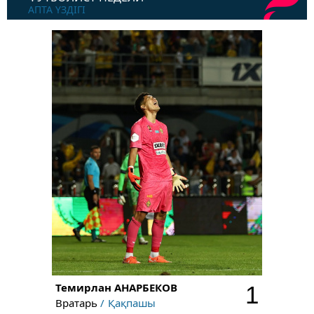
АПТА ҮЗДІГІ
Темирлан
АНАРБЕКОВ
1
Вратарь
Қақпашы