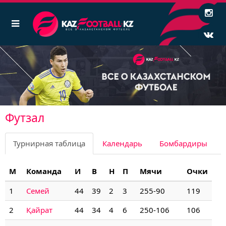
Футзал
Турнирная таблица
Календарь
Бомбардиры
М
Команда
И
В
Н
П
Мячи
Очки
1
Семей
44
39
2
3
255-90
119
2
Қайрат
44
34
4
6
250-106
106