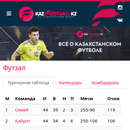
Футзал
Турнирная таблица
Календарь
Бомбардиры
М
Команда
И
В
Н
П
Мячи
Очки
1
Семей
44
39
2
3
255-90
119
2
Қайрат
44
34
4
6
250-106
106