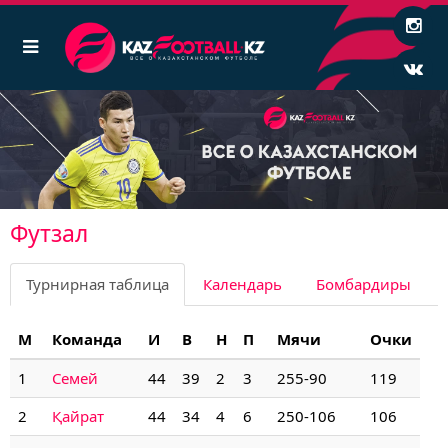
Футзал
Турнирная таблица
Календарь
Бомбардиры
М
Команда
И
В
Н
П
Мячи
Очки
1
Семей
44
39
2
3
255-90
119
2
Қайрат
44
34
4
6
250-106
106