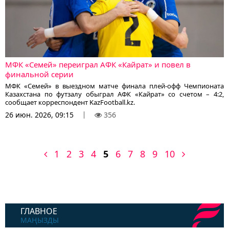
МФК «Семей» переиграл АФК «Кайрат» и повел в
финальной серии
МФК «Семей» в выездном матче финала плей-офф Чемпионата
Казахстана по футзалу обыграл АФК «Кайрат» со счетом – 4:2,
сообщает корреспондент KazFootball.kz.
26 июн. 2026, 09:15
356
1
2
3
4
5
6
7
8
9
10
ГЛАВНОЕ
МАҢЫЗДЫ