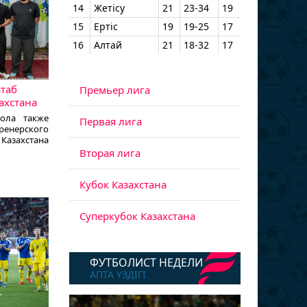
14
Жетісу
21
23-34
19
15
Ертіс
19
19-25
17
16
Алтай
21
18-32
17
штаб
Премьер лига
ахстана
бола также
Первая лига
енерского
Казахстана
 ’т Шкипа,
Вторая лига
tball.kz со
ФФ.
Кубок Казахстана
Суперкубок Казахстана
ФУТБОЛИСТ НЕДЕЛИ
АПТА ҮЗДІГІ