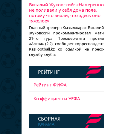
Виталий Жуковский: «Намеренно
не поливали у себя дома поле,
потому что знали, что здесь оно
тяжелое»
Главный тренер «Кызылжара» Виталий
Жуковский прокомментировал матч
21-го тура Премьер-лиги против
«Алтая» (2:2), сообщает корреспондент
KazFootball.kz со ссылкой на пресс-
службу клуба:
РЕЙТИНГ
Рейтинг ФИФА
Коэффициенты УЕФА
СБОРНАЯ
ҚҰРАМА