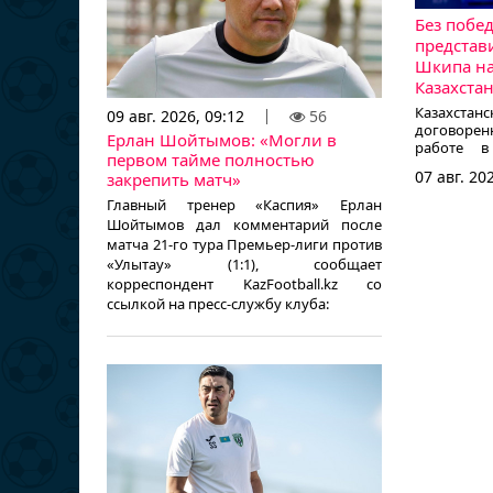
Без побе
представ
Шкипа на
Казахста
Казахстанс
09 авг. 2026, 09:12
56
договорен
Ерлан Шойтымов: «Могли в
работе в
первом тайме полностью
национа
07 авг. 20
закрепить матч»
корреспонд
официальн
Главный тренер «Каспия» Ерлан
Шойтымов дал комментарий после
матча 21-го тура Премьер-лиги против
«Улытау» (1:1), сообщает
корреспондент KazFootball.kz со
ссылкой на пресс-службу клуба: