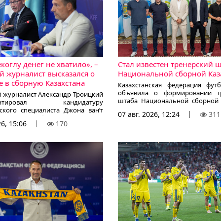
коглу денег не хватило», –
Стал известен тренерский 
й журналист высказался о
Национальной сборной Каз
е в сборную Казахстана
Казахстанская федерация фут
объявила о формировании тр
й журналист Александр Троицкий
штаба Национальной сборной 
ентировал кандидатуру
под руководством Джона ван
ского специалиста Джона ван’т
07 авг. 2026, 12:24
311
сообщает корреспондент KazFoo
оторый в ближайшее время
26, 15:06
170
ссылкой на официальный сайт К
зглавить сборную Казахстана,
орреспондент KazFootball.kz.