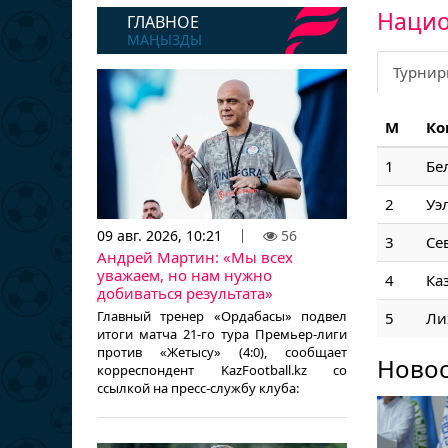
Нацио
ГЛАВНОЕ
МАҢЫЗДЫ
Турнир
М
Ко
1
Бе
2
Уэ
09 авг. 2026, 10:21
56
3
Се
Андрей Мартин: «Мы всех
уважаем, но нам нужно
4
Ка
добиваться результата»
Главный тренер «Ордабасы» подвел
5
Ли
итоги матча 21-го тура Премьер-лиги
против «Жетысу» (4:0), сообщает
Ново
корреспондент KazFootball.kz со
ссылкой на пресс-службу клуба: