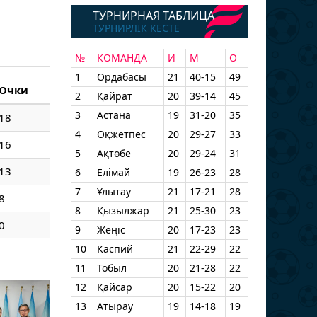
ТУРНИРНАЯ ТАБЛИЦА
ТУРНИРЛІК КЕСТЕ
№
КОМАНДА
И
М
О
1
Ордабасы
21
40-15
49
Очки
2
Қайрат
20
39-14
45
3
Астана
19
31-20
35
18
4
Оқжетпес
20
29-27
33
16
5
Ақтөбе
20
29-24
31
13
6
Елімай
19
26-23
28
7
Ұлытау
21
17-21
28
8
8
Қызылжар
21
25-30
23
0
9
Жеңіс
20
17-23
23
10
Каспий
21
22-29
22
11
Тобыл
20
21-28
22
12
Қайсар
20
15-22
20
13
Атырау
19
14-18
19