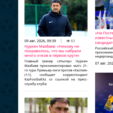
«На Посте
известны
09 авг. 2026, 09:39
63
кандидат
Нуркен Мазбаев: «Никому не
Российски
понравилось, что мы набрали
прокомм
много очков в первом круге»
нидерланд
Шкипа, к
Главный тренер «Улытау» Нуркен
07 авг. 20
должен во
Мазбаев прокомментировал матч 21-
сообщает к
го тура Премьер-лиги против «Каспия»
(1:1), сообщает корреспондент
KazFootball.kz со ссылкой на пресс-
службу клуба: