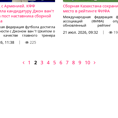
д с Арменией. КФФ
Сборная Казахстана сохрани
ила кандидатуру Джон ван’т
место в рейтинге ФИФА
 пост наставника сборной
Международная федерация ф
на
ассоциаций (ФИФА) опуб
обновлённый рейтинг 
кая федерация футбола достигла
национальных сборных, 
ности с Джоном ван ’т Шкипом о
21 июл. 2026, 09:32
19
корреспондент KazFootball.kz.
 качестве главного тренера
льной сборной, сообщает
26, 11:38
225
ент KazFootball.kz со ссылкой на
ый сайт КФФ.
1
2
3
4
5
6
7
8
9
10