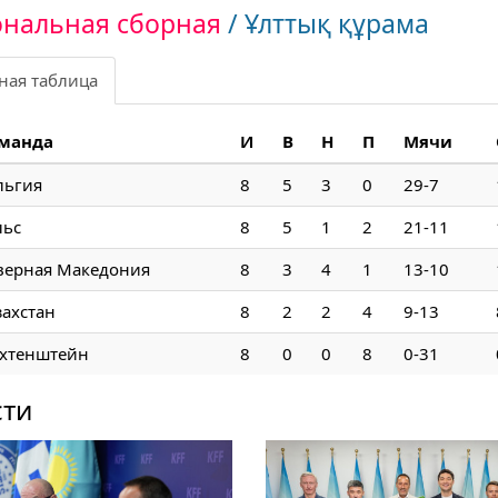
нальная сборная
/ Ұлттық құрама
ная таблица
манда
И
В
Н
П
Мячи
льгия
8
5
3
0
29-7
льс
8
5
1
2
21-11
верная Македония
8
3
4
1
13-10
захстан
8
2
2
4
9-13
хтенштейн
8
0
0
8
0-31
сти