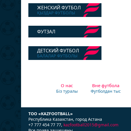
ЖЕНСКИЙ ФУТБОЛ
ҚЫЗДАР ФУТБОЛЫ
ФУТЗАЛ
ДЕТСКИЙ ФУТБОЛ
БАЛАЛАР ФУТБОЛЫ
О нас
Вне футбола
Біз туралы
Футболдан тыс
ТОО «KAZFOOTBALL»
Республика Казаxстан, город Астана
+7 777 454 77 77,
kazfootball2015@gmail.com
Все права защищены.