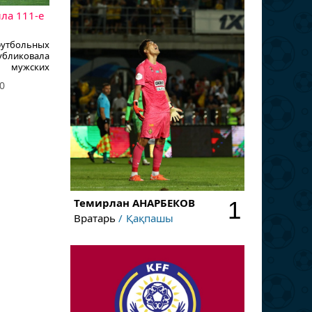
ла 111-е
утбольных
ликовала
мужских
сообщает
0
Темирлан
АНАРБЕКОВ
1
Вратарь
Қақпашы