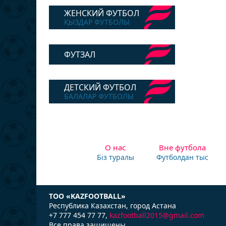
ЖЕНСКИЙ ФУТБОЛ
ҚЫЗДАР ФУТБОЛЫ
ФУТЗАЛ
ДЕТСКИЙ ФУТБОЛ
БАЛАЛАР ФУТБОЛЫ
О нас
Вне футбола
Біз туралы
Футболдан тыс
ТОО «KAZFOOTBALL»
Республика Казаxстан, город Астана
+7 777 454 77 77,
kazfootball2015@gmail.com
Все права защищены.