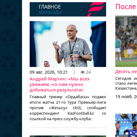
После
ГЛАВНОЕ
МАҢЫЗДЫ
Десять л
09 авг. 2026, 10:21
24
Андрей Мартин: «Мы всех
Сегодня и
стало лег
уважаем, но нам нужно
Казахстан
добиваться результата»
Литвинен
19 нояб. 2
Главный тренер «Ордабасы» подвел
KazFootbal
итоги матча 21-го тура Премьер-лиги
сайт КФФ.
против «Жетысу» (4:0), сообщает
корреспондент KazFootball.kz со
ссылкой на пресс-службу клуба: