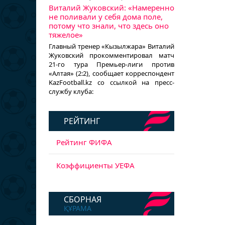
Виталий Жуковский: «Намеренно
не поливали у себя дома поле,
потому что знали, что здесь оно
тяжелое»
Главный тренер «Кызылжара» Виталий
Жуковский прокомментировал матч
21-го тура Премьер-лиги против
«Алтая» (2:2), сообщает корреспондент
KazFootball.kz со ссылкой на пресс-
службу клуба:
РЕЙТИНГ
Рейтинг ФИФА
Коэффициенты УЕФА
СБОРНАЯ
ҚҰРАМА