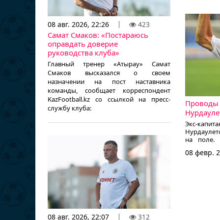
08 авг. 2026, 22:26
423
Самат Смаков: «Постараюсь
оправдать доверие
руководства клуба»
Главный тренер «Атырау» Самат
Смаков высказался о своем
назначении на пост наставника
команды, сообщает корреспондент
KazFootball.kz со ссылкой на пресс-
Проводы 
службу клуба:
Нурдауле
Экс-капит
Нурдаулет
на поле. 
лига Каза
08 февр. 2
футболист
след в ист
08 авг. 2026, 22:07
312