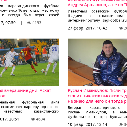
Андрея Аршавина, а не на "
ник карагандинского футбола
нонченко 16 лет отдал местному
Известный советский футбо
" и всегда был верен своей
Шадиев в эксклюзивном 
Перед матчем против "Акжайыка"
интернет-порталу IngFootball.
7, 07:50
4193
нного ветерана проводили из
карьеру игрока, оценил иг
27 февр. 2017, 10:42
2
о футбола. В интервью
Аршавина, поделился мы
денту KazFootball.kz Андрей
Объединенном чемпио
ко рассказал о некоторых
постсоветском пространстве
своей карьеры.
рассказал, почему не возглавил
90-х, сообщает корре
KazFootball.kz.
я вчерашние дни: Асхат
Руслан Иманкулов: "Если тр
лов
ставит никаких высоких зада
не знаю для чего он тогда р
ональная футбольная лига
а вспоминает карьеру одного из
Ветеран карагандинского 
звестных казахстанских
Руслан Иманкулов, а нын
ов конца 90-х и начала 2000-х
футбольного центра, букваль
017, 20:51
4634
ыркулова.
отметил свое 45-летие. Именин
10 февр. 2017, 13:14
3
на вопросы пресс-службы