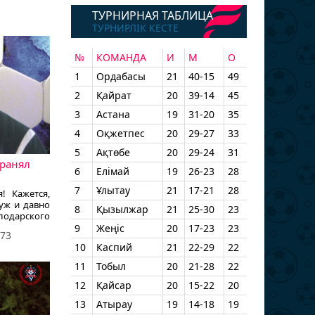
ТУРНИРНАЯ ТАБЛИЦА
ТУРНИРЛІК КЕСТЕ
№
КОМАНДА
И
М
О
1
Ордабасы
21
40-15
49
2
Қайрат
20
39-14
45
3
Астана
19
31-20
35
4
Оқжетпес
20
29-27
33
5
Ақтөбе
20
29-24
31
хранял
6
Елімай
19
26-23
28
7
Ұлытау
21
17-21
28
! Кажется,
 уж и давно
8
Қызылжар
21
25-30
23
одарского
тинник». 15
9
Жеңіс
20
17-23
23
73
ой юбилей
10
Каспий
21
22-29
22
утболист,
 проведший
11
Тобыл
20
21-28
22
, входит в
ов главной
12
Қайсар
20
15-22
20
 команды
13
Атырау
19
14-18
19
, сообщает